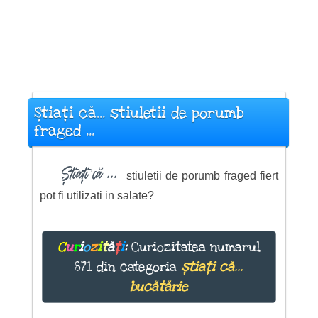
Știați că... stiuletii de porumb
fraged ...
Știați că ...
stiuletii de porumb fraged fiert
pot fi utilizati in salate?
C
u
r
i
o
z
i
t
ă
ț
i
:
Curiozitatea numarul
871 din categoria
știați că...
bucătărie