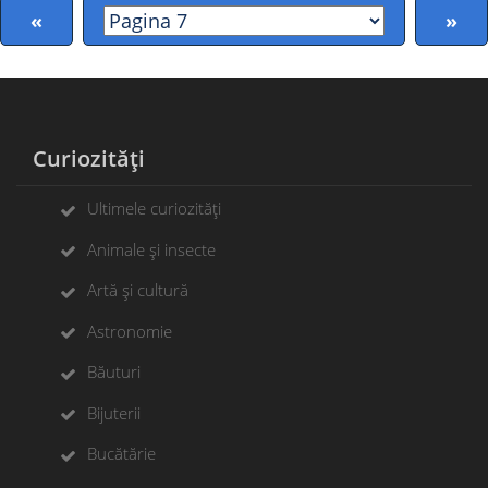
«
»
Curiozități
Ultimele curiozități
Animale și insecte
Artă și cultură
Astronomie
Băuturi
Bijuterii
Bucătărie