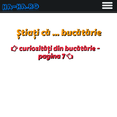
Toggle
navigati
Știați că ... bucătărie
curiozități din bucătărie -
pagina 7