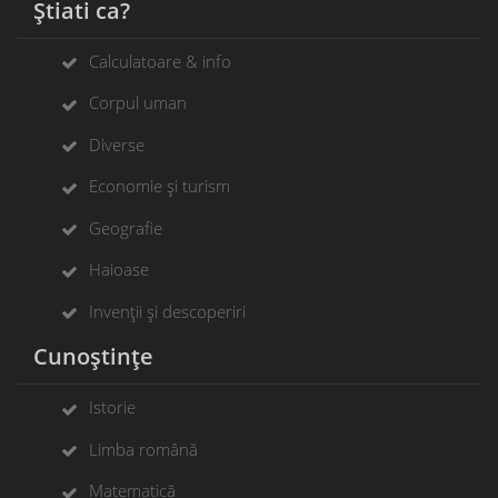
Știati ca?
Calculatoare & info
Corpul uman
Diverse
Economie și turism
Geografie
Haioase
Invenții și descoperiri
Cunoștințe
Istorie
Limba română
Matematică