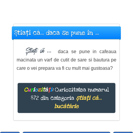
Știați că... daca se pune in ...
Știați că ...
daca se pune in cafeaua
macinata un varf de cutit de sare si bautura pe
care o vei prepara va fi cu mult mai gustoasa?
C
u
r
i
o
z
i
t
ă
ț
i
:
Curiozitatea numarul
872 din categoria
știați că...
bucătărie