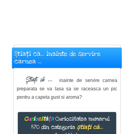
Știați că... inainte de servire
carnea ...
Știați că ...
inainte de servire carnea
preparata se va lasa sa se raceasca un pic
pentru a capeta gust si aroma?
C
u
r
i
o
z
i
t
ă
ț
i
:
Curiozitatea numarul
870 din categoria
știați că...