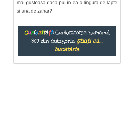
mai gustoasa daca pui in ea o lingura de lapte
si una de zahar?
C
u
r
i
o
z
i
t
ă
ț
i
:
Curiozitatea numarul
869 din categoria
știați că...
bucătărie