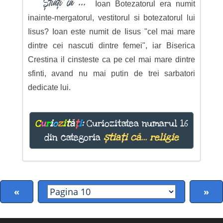
Știați că ...
Ioan Botezatorul era numit
inainte-mergatorul, vestitorul si botezatorul lui
Iisus? Ioan este numit de Iisus "cel mai mare
dintre cei nascuti dintre femei", iar Biserica
Crestina il cinsteste ca pe cel mai mare dintre
sfinti, avand nu mai putin de trei sarbatori
dedicate lui.
C
u
r
i
o
z
i
t
ă
ț
i
:
Curiozitatea numarul 16
din categoria
știați că... religie
«
»