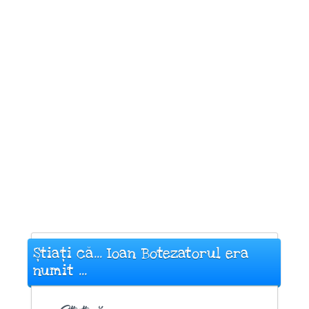
Știați că... Ioan Botezatorul era
numit ...