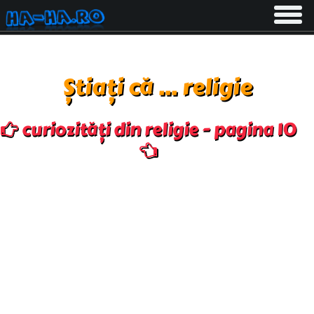
Toggle
navigati
Știați că ... religie
curiozități din religie - pagina 10