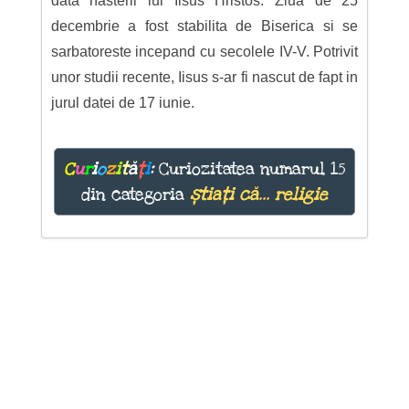
data nasterii lui Iisus Hristos. Ziua de 25
decembrie a fost stabilita de Biserica si se
sarbatoreste incepand cu secolele IV-V. Potrivit
unor studii recente, Iisus s-ar fi nascut de fapt in
jurul datei de 17 iunie.
C
u
r
i
o
z
i
t
ă
ț
i
:
Curiozitatea numarul 15
din categoria
știați că... religie