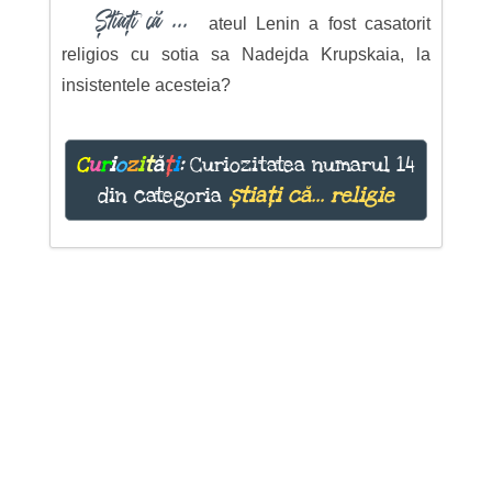
Știați că ...
ateul Lenin a fost casatorit
religios cu sotia sa Nadejda Krupskaia, la
insistentele acesteia?
C
u
r
i
o
z
i
t
ă
ț
i
:
Curiozitatea numarul 14
din categoria
știați că... religie