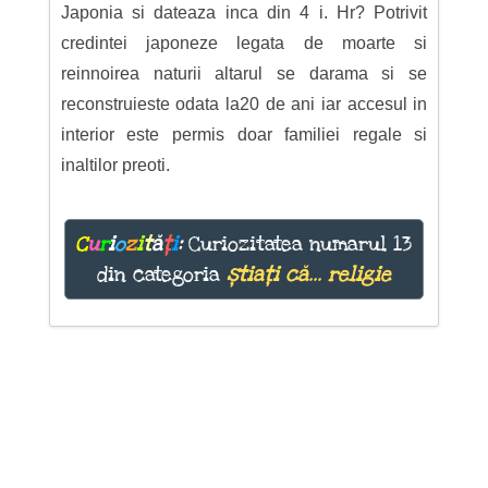
Japonia si dateaza inca din 4 i. Hr? Potrivit
credintei japoneze legata de moarte si
reinnoirea naturii altarul se darama si se
reconstruieste odata la20 de ani iar accesul in
interior este permis doar familiei regale si
inaltilor preoti.
C
u
r
i
o
z
i
t
ă
ț
i
:
Curiozitatea numarul 13
din categoria
știați că... religie