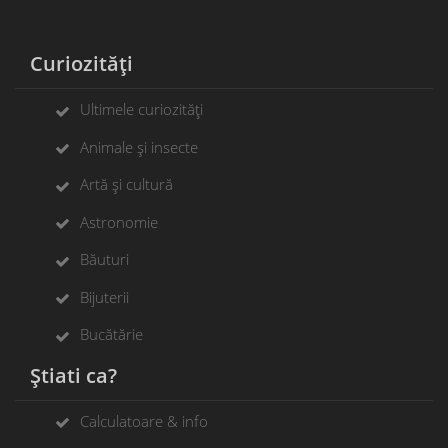
Curiozități
Ultimele curiozități
Animale și insecte
Artă și cultură
Astronomie
Băuturi
Bijuterii
Bucătărie
Știati ca?
Calculatoare & info