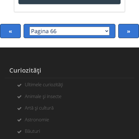
«
»
Curiozități
Ultimele curiozități
Animale și insecte
Artă și cultură
Astronomie
Băuturi