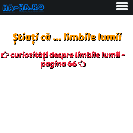
Toggle
navigati
Știați că ... limbile lumii
curiozități despre limbile lumii -
pagina 66