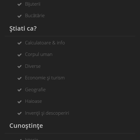
Bijuterii
Bucătărie
Știati ca?
Calculatoare & info
Corpul uman
Diverse
Economie și turism
Geografie
Haioase
Invenții și descoperiri
Cunoștințe
Istorie