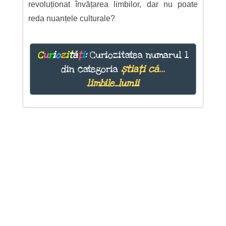
revoluționat învățarea limbilor, dar nu poate
reda nuanțele culturale?
C
u
r
i
o
z
i
t
ă
ț
i
:
Curiozitatea numarul 1
din categoria
știați că...
limbile_lumii