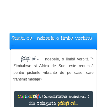
Știați că... ndebele o limbă vorbită
...
Știați că ...
ndebele, o limbă vorbită în
Zimbabwe și Africa de Sud, este renumită
pentru picturile vibrante de pe case, care
transmit mesaje?
C
u
r
i
o
z
i
t
ă
ț
i
:
Curiozitatea numarul 3
din categoria
știați că...