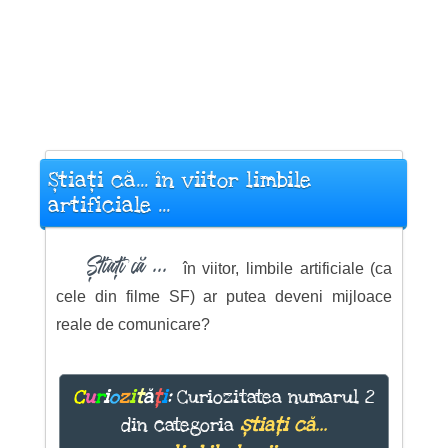
Știați că... în viitor limbile
artificiale ...
Știați că ...
în viitor, limbile artificiale (ca
cele din filme SF) ar putea deveni mijloace
reale de comunicare?
C
u
r
i
o
z
i
t
ă
ț
i
:
Curiozitatea numarul 2
din categoria
știați că...