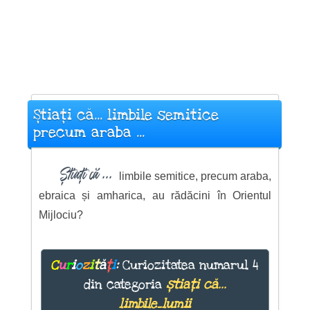
Știați că... limbile semitice
precum araba ...
Știați că ...
limbile semitice, precum araba,
ebraica și amharica, au rădăcini în Orientul
Mijlociu?
C
u
r
i
o
z
i
t
ă
ț
i
:
Curiozitatea numarul 4
din categoria
știați că...
limbile_lumii