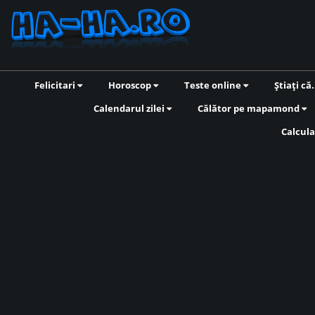
Felicitari
Horoscop
Teste online
Știați că.
Calendarul zilei
Călător pe mapamond
Calcula