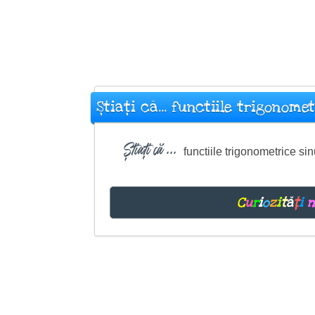
Știați că... functiile trigonomet
Știați că ...
functiile trigonometrice s
C
u
r
i
o
z
i
t
ă
ț
i