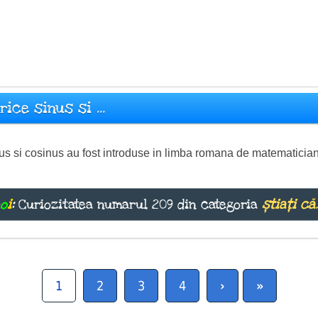
rice sinus si ...
inus si cosinus au fost introduse in limba romana de matematici
n
o
i
:
Curiozitatea numarul 209 din categoria
știați că
1
2
3
4
›
»