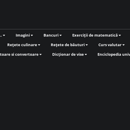
..
Imagini
Bancuri
Exerciții de matematică
Rețete culinare
Rețete de băuturi
Curs valutar
toare si convertoare
Dicționar de vise
Enciclopedia uni