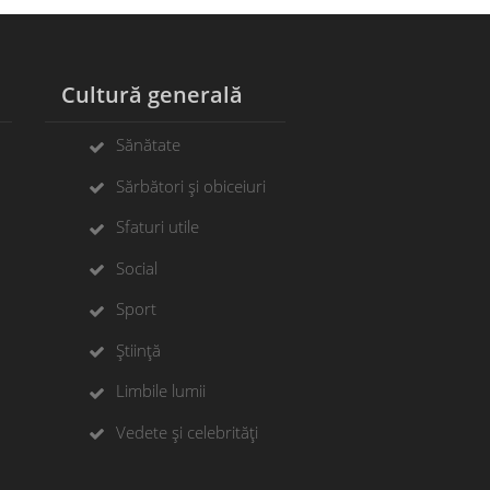
Cultură generală
Sănătate
Sărbători și obiceiuri
Sfaturi utile
Social
Sport
Știință
Limbile lumii
Vedete și celebrități