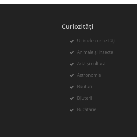
Curiozități
Ș
Ultimele curiozități
Animale și insecte
Artă și cultură
Astronomie
Băuturi
Bijuterii
Bucătărie