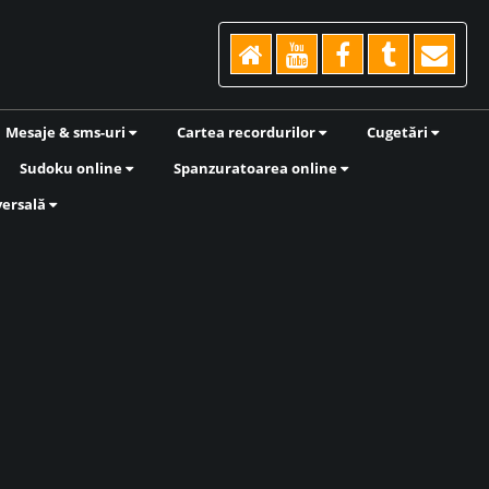
Mesaje & sms-uri
Cartea recordurilor
Cugetări
Sudoku online
Spanzuratoarea online
versală