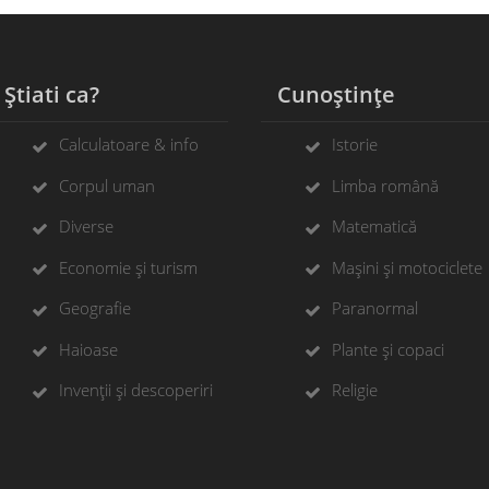
tiati ca?
Cunoștințe
Calculatoare & info
Istorie
Corpul uman
Limba română
Diverse
Matematică
Economie și turism
Mașini și motociclete
Geografie
Paranormal
Haioase
Plante și copaci
Invenții și descoperiri
Religie