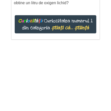
obtine un litru de oxigen lichid?
C
u
r
i
o
z
i
t
ă
ț
i
:
Curiozitatea numarul 1
din categoria
știați că... știință