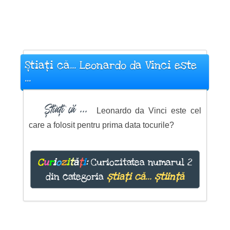
Știați că... Leonardo da Vinci este
...
Știați că ...
Leonardo da Vinci este cel
care a folosit pentru prima data tocurile?
C
u
r
i
o
z
i
t
ă
ț
i
:
Curiozitatea numarul 2
din categoria
știați că... știință