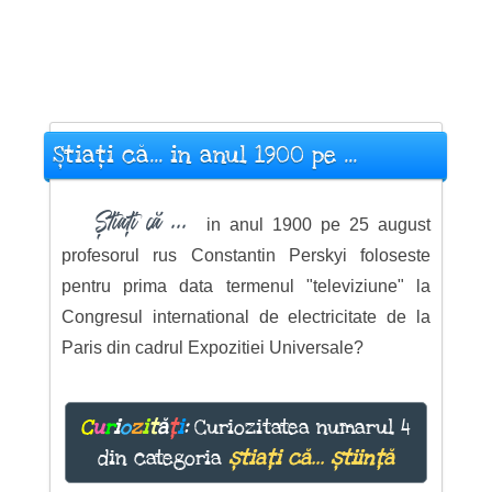
Știați că... in anul 1900 pe ...
Știați că ...
in anul 1900 pe 25 august
profesorul rus Constantin Perskyi foloseste
pentru prima data termenul "televiziune" la
Congresul international de electricitate de la
Paris din cadrul Expozitiei Universale?
C
u
r
i
o
z
i
t
ă
ț
i
:
Curiozitatea numarul 4
din categoria
știați că... știință