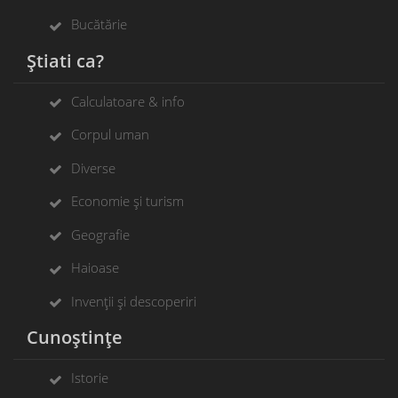
Bucătărie
Știati ca?
Calculatoare & info
Corpul uman
Diverse
Economie și turism
Geografie
Haioase
Invenții și descoperiri
Cunoștințe
Istorie