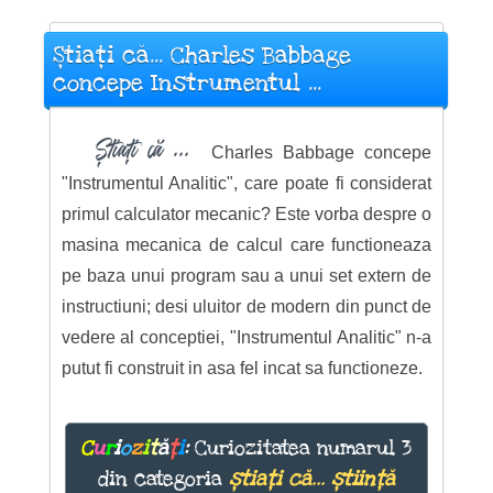
Știați că... Charles Babbage
concepe Instrumentul ...
Știați că ...
Charles Babbage concepe
"Instrumentul Analitic", care poate fi considerat
primul calculator mecanic? Este vorba despre o
masina mecanica de calcul care functioneaza
pe baza unui program sau a unui set extern de
instructiuni; desi uluitor de modern din punct de
vedere al conceptiei, "Instrumentul Analitic" n-a
putut fi construit in asa fel incat sa functioneze.
C
u
r
i
o
z
i
t
ă
ț
i
:
Curiozitatea numarul 3
din categoria
știați că... știință