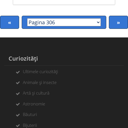
«
»
Curiozități
Ultimele curiozități
Animale și insecte
Artă și cultură
Astronomie
Băuturi
Bijuterii