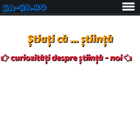
Toggle
navigati
Știați că ... știință
curiozități despre știință - noi