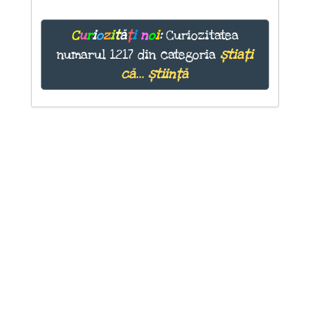
C
u
r
i
o
z
i
t
ă
ț
i
n
o
i
:
Curiozitatea
numarul 1217 din categoria
știați
că... știință