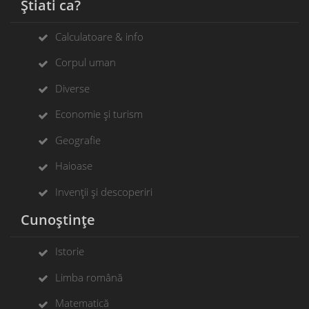
Știati ca?
Calculatoare & info
Corpul uman
Diverse
Economie și turism
Geografie
Haioase
Invenții și descoperiri
Cunoștințe
Istorie
Limba română
Matematică