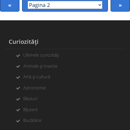
«
»
Curiozități
Ultimele curiozități
Animale și insecte
Artă și cultură
Astronomie
Băuturi
Bijuterii
Bucătărie