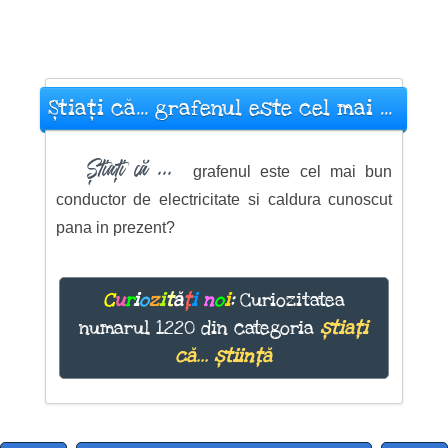
Știați că... grafenul este cel mai ...
Știați că ...
grafenul este cel mai bun
conductor de electricitate si caldura cunoscut
pana in prezent?
C
u
r
i
o
z
i
t
ă
ț
i
n
o
i
:
Curiozitatea
numarul 1220 din categoria
știați
că... știință