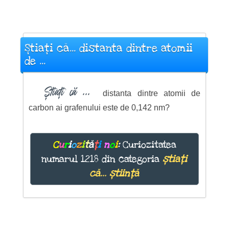
Știați că... distanta dintre atomii
de ...
Știați că ...
distanta dintre atomii de
carbon ai grafenului este de 0,142 nm?
C
u
r
i
o
z
i
t
ă
ț
i
n
o
i
:
Curiozitatea
numarul 1218 din categoria
știați
că... știință