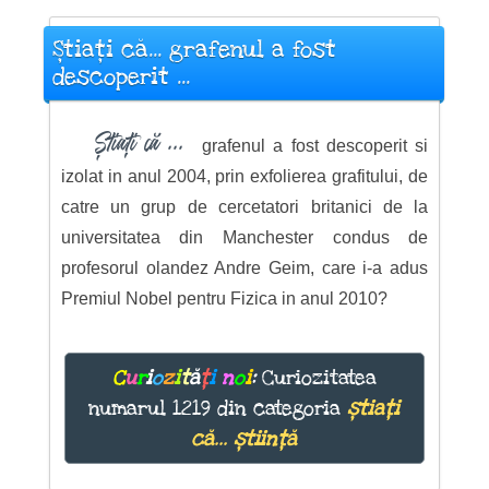
Știați că... grafenul a fost
descoperit ...
Știați că ...
grafenul a fost descoperit si
izolat in anul 2004, prin exfolierea grafitului, de
catre un grup de cercetatori britanici de la
universitatea din Manchester condus de
profesorul olandez Andre Geim, care i-a adus
Premiul Nobel pentru Fizica in anul 2010?
C
u
r
i
o
z
i
t
ă
ț
i
n
o
i
:
Curiozitatea
numarul 1219 din categoria
știați
că... știință