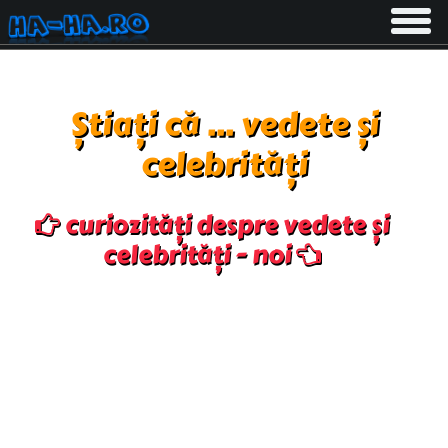
Toggle
navigati
Știați că ... vedete și
celebrități
curiozități despre vedete și
celebrități - noi