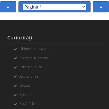
«
»
Curiozități
Ultimele curiozități
Animale și insecte
Artă și cultură
Astronomie
Băuturi
Bijuterii
Bucătărie