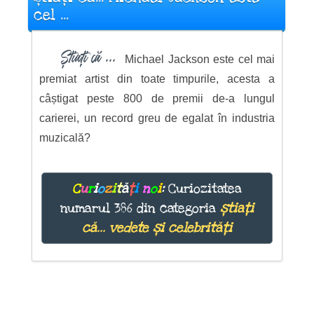
cel ...
Știați că ...
Michael Jackson este cel mai
premiat artist din toate timpurile, acesta a
câștigat peste 800 de premii de-a lungul
carierei, un record greu de egalat în industria
muzicală?
C
u
r
i
o
z
i
t
ă
ț
i
n
o
i
:
Curiozitatea
numarul 386 din categoria
știați
că... vedete și celebrități