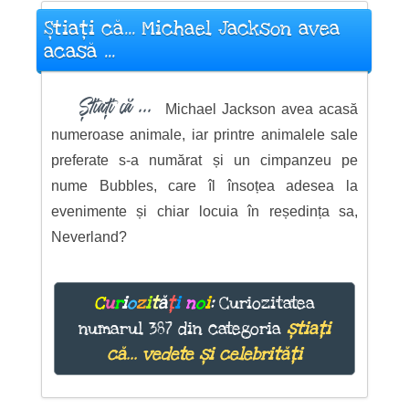
Știați că... Michael Jackson avea
acasă ...
Știați că ...
Michael Jackson avea acasă
numeroase animale, iar printre animalele sale
preferate s-a numărat și un cimpanzeu pe
nume Bubbles, care îl însoțea adesea la
evenimente și chiar locuia în reședința sa,
Neverland?
C
u
r
i
o
z
i
t
ă
ț
i
n
o
i
:
Curiozitatea
numarul 387 din categoria
știați
că... vedete și celebrități