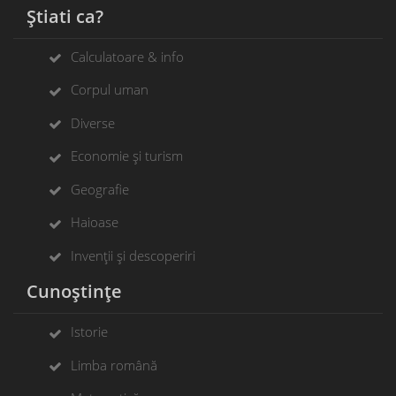
Știati ca?
Calculatoare & info
Corpul uman
Diverse
Economie și turism
Geografie
Haioase
Invenții și descoperiri
Cunoștințe
Istorie
Limba română