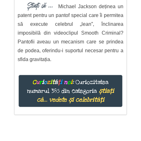
Știați că ...
Michael Jackson deținea un
patent pentru un pantof special care îi permitea
să execute celebrul „lean”, înclinarea
imposibilă din videoclipul Smooth Criminal?
Pantofii aveau un mecanism care se prindea
de podea, oferindu-i suportul necesar pentru a
sfida gravitația.
C
u
r
i
o
z
i
t
ă
ț
i
n
o
i
:
Curiozitatea
numarul 385 din categoria
știați
că... vedete și celebrități