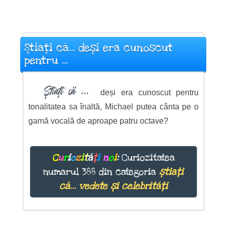
Știați că... deși era cunoscut
pentru ...
Știați că ...
deși era cunoscut pentru
tonalitatea sa înaltă, Michael putea cânta pe o
gamă vocală de aproape patru octave?
C
u
r
i
o
z
i
t
ă
ț
i
n
o
i
:
Curiozitatea
numarul 388 din categoria
știați
că... vedete și celebrități