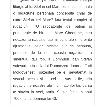
pe una dintre fatetele steagul
liturgic al lui Stefan cel Mare este inscriptionata
o rugaciune personala conceputa chiar de
catre Stefan cel Mare? Iata textul complet al
rugaciunii: "O rabdatorule de patimi si
purtatorule de biruinta, Mare Gheorghe, intru
necazuri si napaste iute mijlocitorule si fierbinte
ajutatorule, celor intristati bucurie nespusa,
primeste de la noi aceasta rugaciune, a
smeritului tau rob, a Domnului Ioan Stefan
voievod, prin mila lui Dumnezeu domn al Tarii
Moldovenesti, pazeste-l pe el nevatamat in
veacul acesta si in cel ce vas a fie, prin
rugaciunile noastre ale inchinatorilor tai, ca sa
te slavim in veci, amin. Si s-a facut in anul
7008, iar al domniei lui 43.";