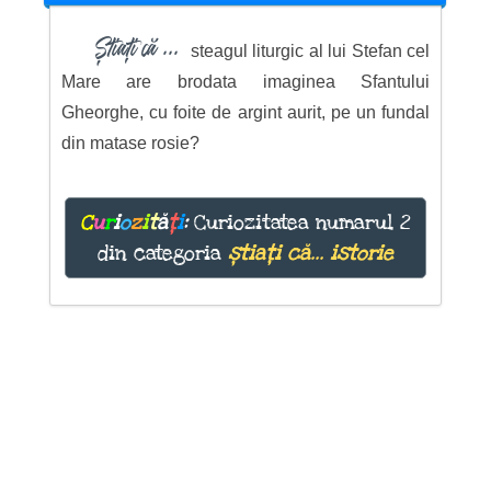
Știați că ...
steagul liturgic al lui Stefan cel
Mare are brodata imaginea Sfantului
Gheorghe, cu foite de argint aurit, pe un fundal
din matase rosie?
C
u
r
i
o
z
i
t
ă
ț
i
:
Curiozitatea numarul 2
din categoria
știați că... istorie