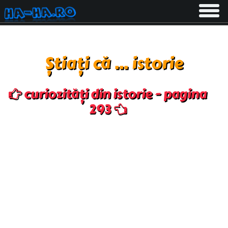
Toggle
navigati
Știați că ... istorie
curiozități din istorie - pagina
293