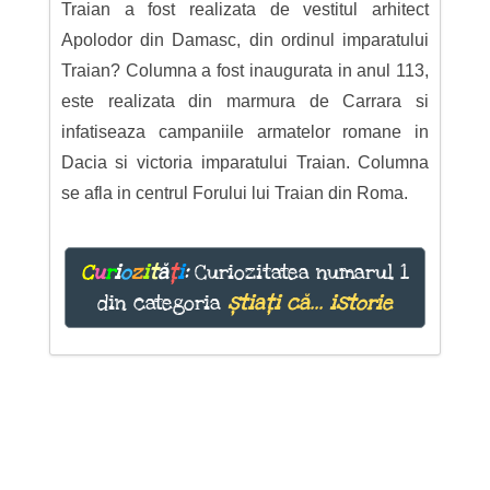
Traian a fost realizata de vestitul arhitect
Apolodor din Damasc, din ordinul imparatului
Traian? Columna a fost inaugurata in anul 113,
este realizata din marmura de Carrara si
infatiseaza campaniile armatelor romane in
Dacia si victoria imparatului Traian. Columna
se afla in centrul Forului lui Traian din Roma.
C
u
r
i
o
z
i
t
ă
ț
i
:
Curiozitatea numarul 1
din categoria
știați că... istorie