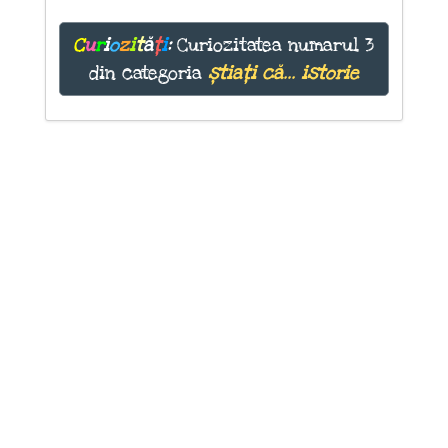
C
u
r
i
o
z
i
t
ă
ț
i
:
Curiozitatea numarul 3
din categoria
știați că... istorie