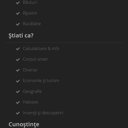
Băuturi
Bijuterii
Bucătărie
Știati ca?
Calculatoare & info
Corpul uman
Diverse
Economie și turism
Geografie
Haioase
Invenții și descoperiri
Cunoștințe