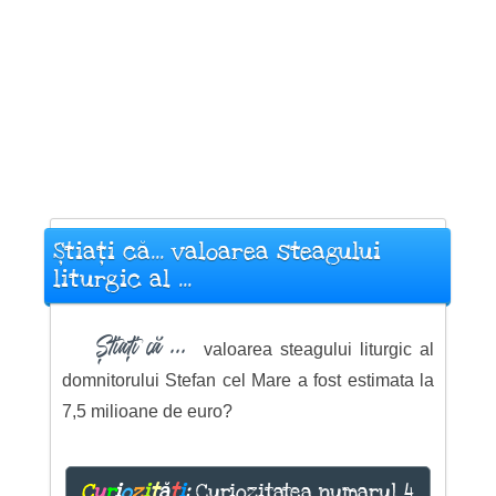
Știați că... valoarea steagului
liturgic al ...
Știați că ...
valoarea steagului liturgic al
domnitorului Stefan cel Mare a fost estimata la
7,5 milioane de euro?
C
u
r
i
o
z
i
t
ă
ț
i
:
Curiozitatea numarul 4