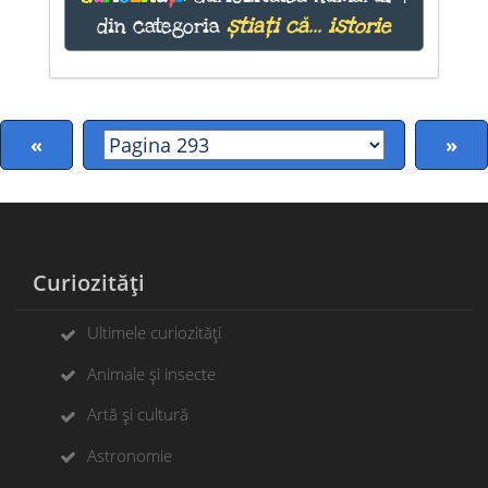
din categoria
știați că... istorie
«
»
Curiozități
Ultimele curiozități
Animale și insecte
Artă și cultură
Astronomie