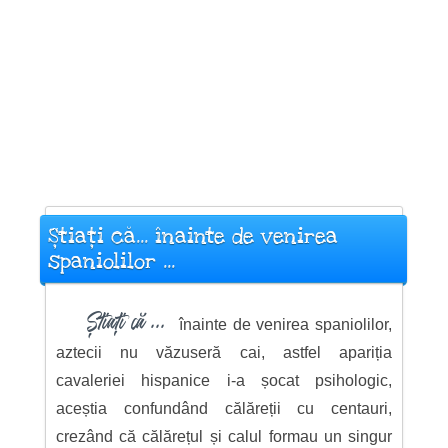
Știați că... înainte de venirea
spaniolilor ...
Știați că ...
înainte de venirea spaniolilor,
aztecii nu văzuseră cai, astfel apariția
cavaleriei hispanice i-a șocat psihologic,
aceștia confundând călăreții cu centauri,
crezând că călărețul și calul formau un singur