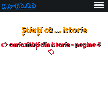
Toggle
navigati
Știați că ... istorie
curiozități din istorie - pagina 4