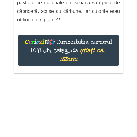
păstrate pe materiale din scoarță sau piele de
căprioară, scrise cu cărbune, iar culorile erau
obținute din plante?
C
u
r
i
o
z
i
t
ă
ț
i
:
Curiozitatea numarul
1041 din categoria
știați că...
istorie