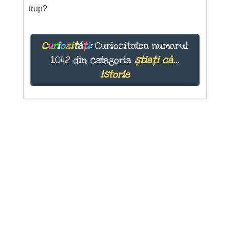
trup?
C
u
r
i
o
z
i
t
ă
ț
i
:
Curiozitatea numarul
1042 din categoria
știați că...
istorie