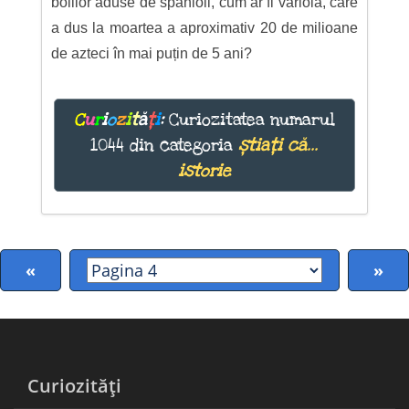
bolilor aduse de spanioli, cum ar fi variola, care
a dus la moartea a aproximativ 20 de milioane
de azteci în mai puțin de 5 ani?
C
u
r
i
o
z
i
t
ă
ț
i
:
Curiozitatea numarul
1044 din categoria
știați că...
istorie
«
»
Curiozități