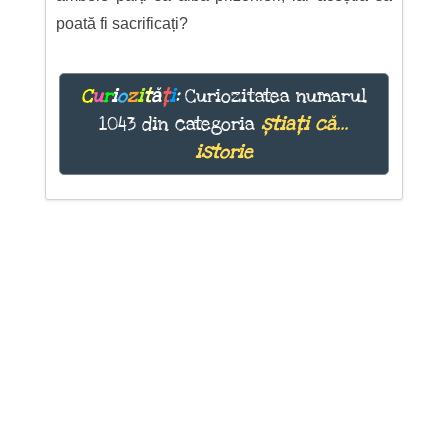
poată fi sacrificați?
C
u
r
i
o
z
i
t
ă
ț
i
:
Curiozitatea numarul
1043 din categoria
știați că...
istorie