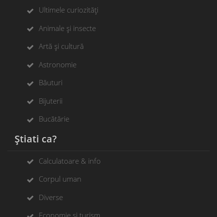
Ultimele curiozități
Animale și insecte
Artă și cultură
Astronomie
Băuturi
Bijuterii
Bucătărie
Știati ca?
Calculatoare & info
Corpul uman
Diverse
Economie și turism