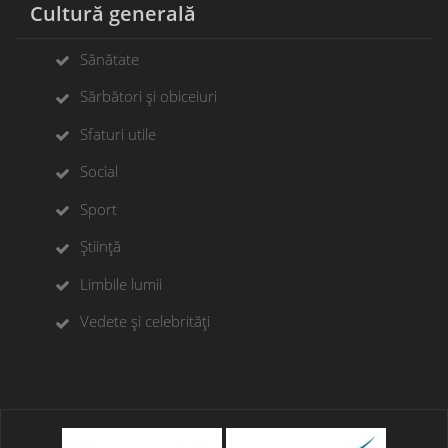
Cultură generală
Sănătate
Sărbători și obiceiuri
Sfaturi utile
Social
Sport
Știință
Limbile lumii
Vedete și celebrități