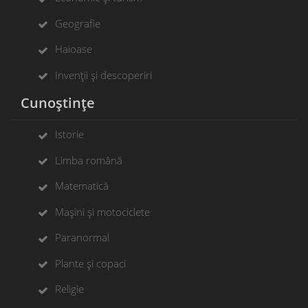
Geografie
Haioase
Invenții și descoperiri
Cunoștințe
Istorie
Limba română
Matematică
Mașini și motociclete
Paranormal
Plante și copaci
Religie