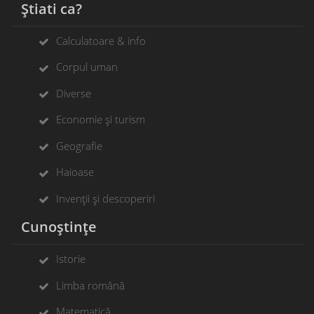
Știati ca?
Calculatoare & info
Corpul uman
Diverse
Economie și turism
Geografie
Haioase
Invenții și descoperiri
Cunoștințe
Istorie
Limba română
Matematică