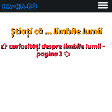
Toggle
navigati
Știați că ... limbile lumii
curiozități despre limbile lumii -
pagina 3