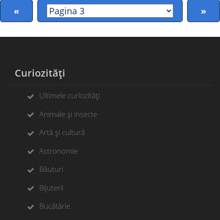
«
»
Curiozități
Ultimele curiozități
Animale și insecte
Artă și cultură
Astronomie
Băuturi
Bijuterii
Bucătărie