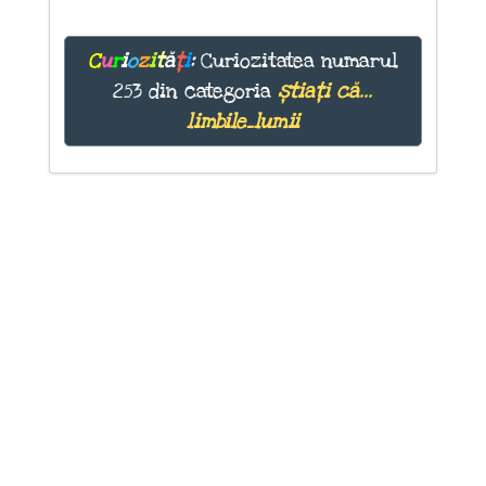
C
u
r
i
o
z
i
t
ă
ț
i
:
Curiozitatea numarul
253 din categoria
știați că...
limbile_lumii