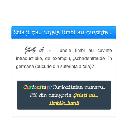
Știați că... unele limbi au cuvinte ...
Știați că ...
unele limbi au cuvinte
intraductibile, de exemplu, „schadenfreude” în
germană (bucurie din suferința altuia)?
C
u
r
i
o
z
i
t
ă
ț
i
:
Curiozitatea numarul
256 din categoria
știați că...
limbile_lumii