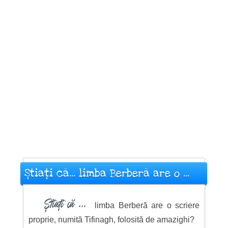
Știați că... limba Berberă are o ...
Știați că ...
limba Berberă are o scriere
proprie, numită Tifinagh, folosită de amazighi?