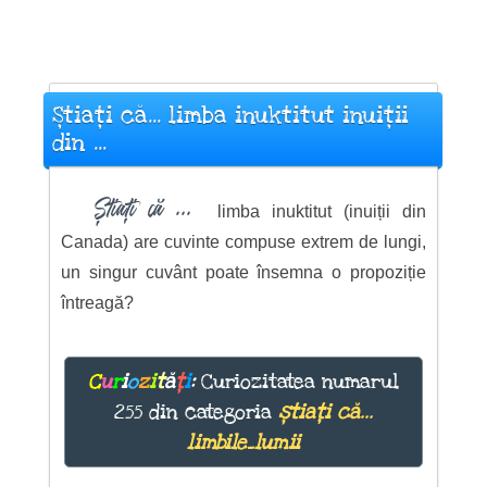
Știați că... limba inuktitut inuiții
din ...
Știați că ...
limba inuktitut (inuiții din
Canada) are cuvinte compuse extrem de lungi,
un singur cuvânt poate însemna o propoziție
întreagă?
C
u
r
i
o
z
i
t
ă
ț
i
:
Curiozitatea numarul
255 din categoria
știați că...
limbile_lumii