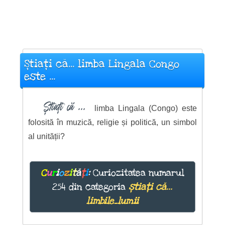
Știați că... limba Lingala Congo
este ...
Știați că ...
limba Lingala (Congo) este
folosită în muzică, religie și politică, un simbol
al unității?
C
u
r
i
o
z
i
t
ă
ț
i
:
Curiozitatea numarul
254 din categoria
știați că...
limbile_lumii