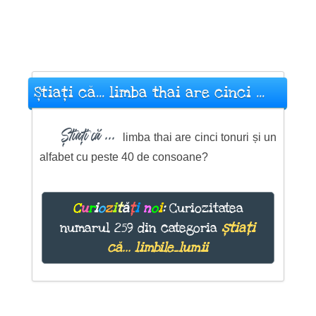
Știați că... limba thai are cinci ...
Știați că ...
limba thai are cinci tonuri și un
alfabet cu peste 40 de consoane?
C
u
r
i
o
z
i
t
ă
ț
i
n
o
i
:
Curiozitatea
numarul 259 din categoria
știați
că... limbile_lumii