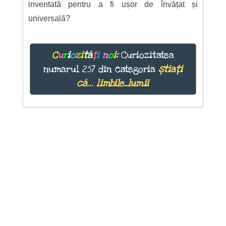
inventată pentru a fi ușor de învățat și
universală?
C
u
r
i
o
z
i
t
ă
ț
i
n
o
i
:
Curiozitatea
numarul 257 din categoria
știați
că... limbile_lumii