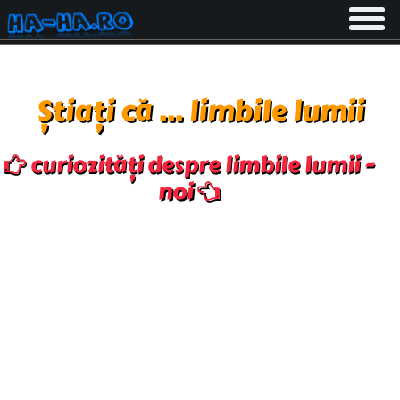
Toggle
navigati
Știați că ... limbile lumii
curiozități despre limbile lumii -
noi