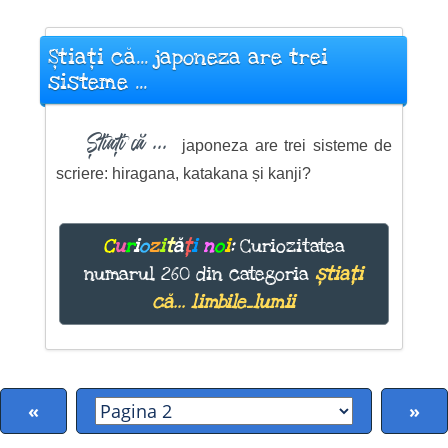
Știați că... japoneza are trei
sisteme ...
Știați că ...
japoneza are trei sisteme de
scriere: hiragana, katakana și kanji?
C
u
r
i
o
z
i
t
ă
ț
i
n
o
i
:
Curiozitatea
numarul 260 din categoria
știați
că... limbile_lumii
«
»