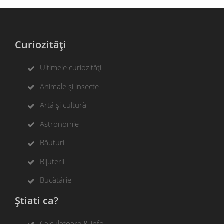
Curiozități
Ultimele curiozități
Animale și insecte
Artă și cultură
Astronomie
Băuturi
Bijuterii
Bucătărie
Știati ca?
Calculatoare & info