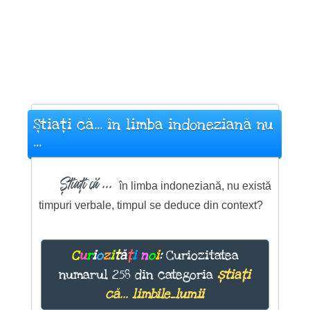
Știați că... în limba indoneziană nu
...
Știați că ...
în limba indoneziană, nu există
timpuri verbale, timpul se deduce din context?
C
u
r
i
o
z
i
t
ă
ț
i
n
o
i
:
Curiozitatea
numarul 258 din categoria
știați
că... limbile_lumii